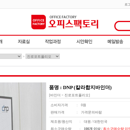
로
>
품명 : DNP (칼라합지바인더)
[바인더 > 진로포트폴리오]
소비자가격
:
0원
판매가격
:
가격문의바람
제조원/원산지
:
대원 / 대한민국
최소구매수량
:
100개 이상
/
최소구매수량 미