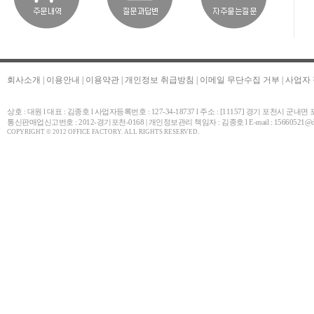
회사소개
|
이용안내
|
이용약관
|
개인정보 취급방침
|
이메일 무단수집 거부
|
사업자
상호 : 대원 l 대표 : 김종호 l 사업자등록번호 : 127-34-18737 l 주소 : [11157] 경기 포천시 군내
통신판매업신고번호 : 2012-경기포천-0168 | 개인정보관리 책임자 : 김종호 l E-mail : 15660521@daum.net 
COPYRIGHT © 2012 OFFICE FACTORY. ALL RIGHTS RESERVED.