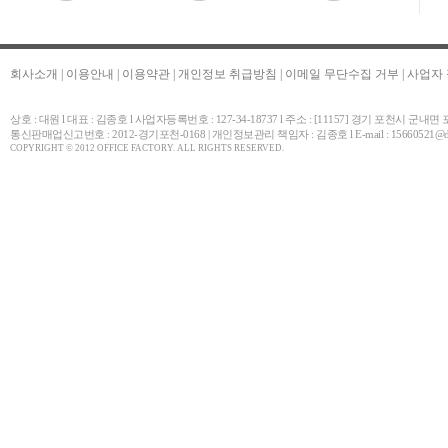
회사소개
|
이용안내
|
이용약관
|
개인정보 취급방침
|
이메일 무단수집 거부
|
사업자
상호 : 대원 l 대표 : 김종호 l 사업자등록번호 : 127-34-18737 l 주소 : [11157] 경기 포천시 군내
통신판매업신고번호 : 2012-경기포천-0168 | 개인정보관리 책임자 : 김종호 l E-mail : 15660521@daum.net 
COPYRIGHT © 2012 OFFICE FACTORY. ALL RIGHTS RESERVED.