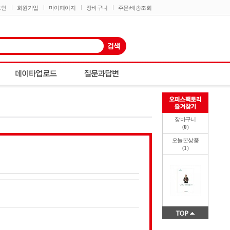
그인
회원가입
마이페이지
장바구니
주문/배송조회
장바구니
(
0
)
오늘본상품
(
1
)