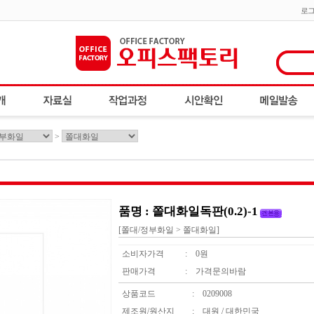
로
>
품명 : 쫄대화일독판(0.2)-1
[쫄대/정부화일 > 쫄대화일]
소비자가격
:
0원
판매가격
:
가격문의바람
상품코드
:
0209008
제조원/원산지
:
대원 / 대한민국